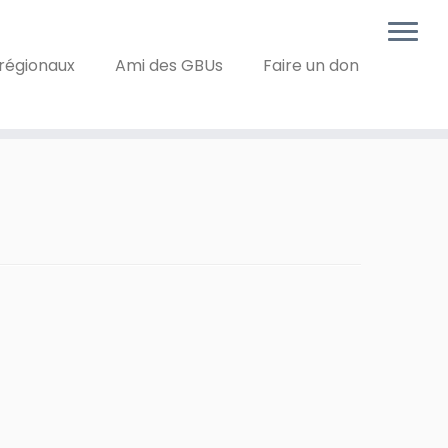
régionaux
Ami des GBUs
Faire un don