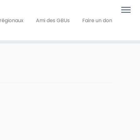
régionaux
Ami des GBUs
Faire un don