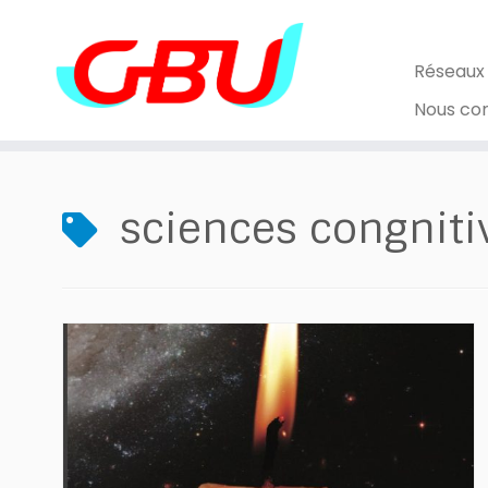
Skip
to
content
Réseaux
Nous co
sciences congniti