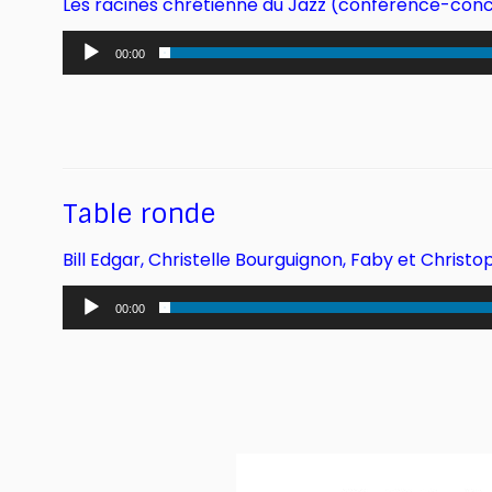
Les racines chrétienne du Jazz (conférence-con
Lecteur
00:00
audio
Table ronde
Bill Edgar, Christelle Bourguignon, Faby et Christ
Lecteur
00:00
audio