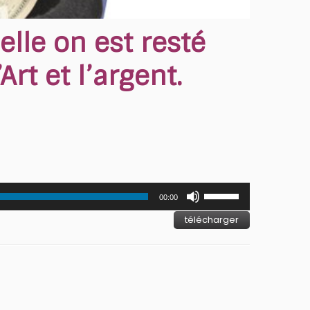
lle on est resté
rt et l’argent.
Utilisez
00:00
les
télécharger
flèches
haut/bas
pour
augmenter
ou