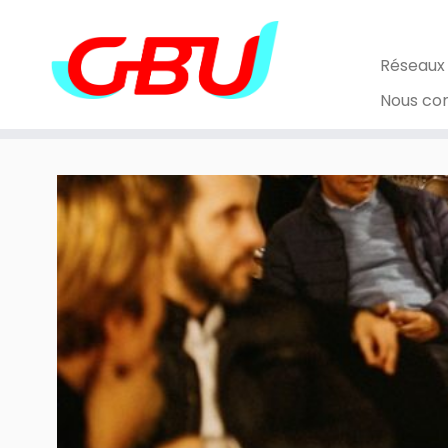
Skip
to
content
Réseaux
Nous co