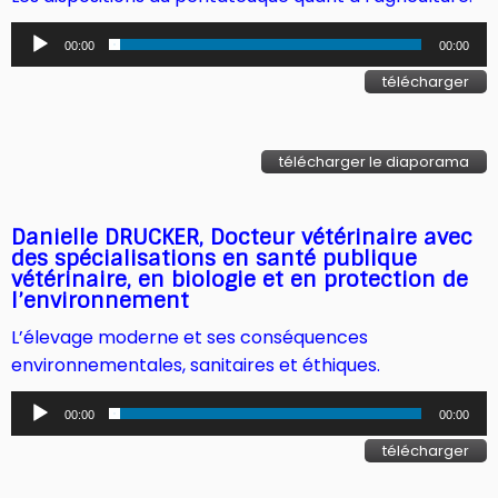
Lecteur
00:00
00:00
audio
télécharger
télécharger le diaporama
Danielle DRUCKER, Docteur vétérinaire avec
des spécialisations en santé publique
vétérinaire, en biologie et en protection de
l’environnement
L’élevage moderne et ses conséquences
environnementales, sanitaires et éthiques.
Lecteur
00:00
00:00
audio
télécharger