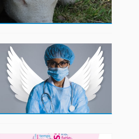
e
:
4