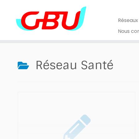
Skip
to
content
Réseaux
Nous co
Réseau Santé