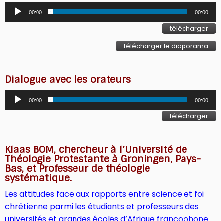
Lecteur
00:00
00:00
audio
télécharger
télécharger le diaporama
Dialogue avec les orateurs
Lecteur
00:00
00:00
audio
télécharger
Klaas BOM, chercheur à l’Université de
Théologie Protestante à Groningen, Pays-
Bas, et Professeur de théologie
systématique.
Les attitudes face aux rapports entre science et foi
chrétienne parmi les étudiants et professeurs des
universités et grandes écoles d’Afrique francophone.