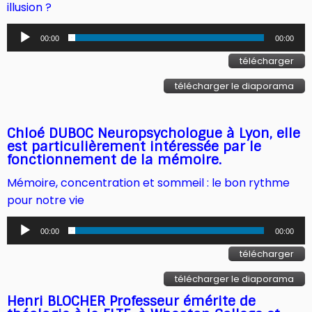
illusion ?
Lecteur
00:00
00:00
audio
télécharger
télécharger le diaporama
Chloé DUBOC Neuropsychologue à Lyon, elle
est particulièrement intéressée par le
fonctionnement de la mémoire.
Mémoire, concentration et sommeil : le bon rythme
pour notre vie
Lecteur
00:00
00:00
audio
télécharger
télécharger le diaporama
Henri BLOCHER Professeur émérite de